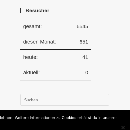
Besucher
gesamt:
6545
diesen Monat:
651
heute:
41
aktuell:
0
Press
Escape
to
hnen. Weitere Informationen zu Cookies erhältst du in unserer
close
the