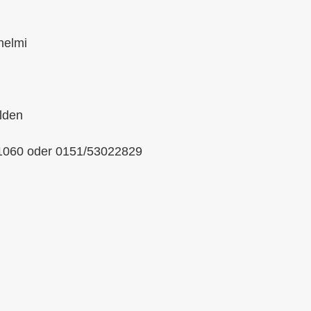
helmi
lden
31060 oder 0151/53022829