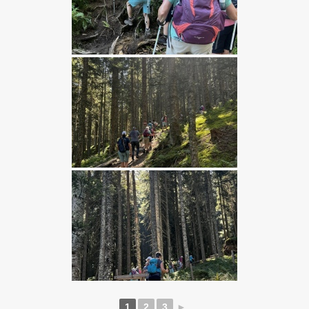
1
2
3
►