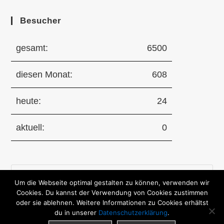
Besucher
gesamt:
6500
diesen Monat:
608
heute:
24
aktuell:
0
Pre
Um die Webseite optimal gestalten zu können, verwenden wir
Es
Cookies. Du kannst der Verwendung von Cookies zustimmen
to
oder sie ablehnen. Weitere Informationen zu Cookies erhältst
clo
du in unserer
Datenschutzerklärung
.
the