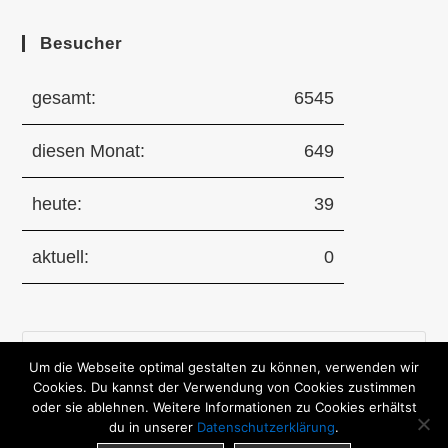
Besucher
gesamt:
6545
diesen Monat:
649
heute:
39
aktuell:
0
Pre
Um die Webseite optimal gestalten zu können, verwenden wir
Es
Cookies. Du kannst der Verwendung von Cookies zustimmen
to
oder sie ablehnen. Weitere Informationen zu Cookies erhältst
clo
du in unserer
Datenschutzerklärung
.
the