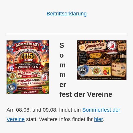
Beitrittserklärung
S
o
m
m
er
fest der Vereine
Am 08.08. und 09.08. findet ein
Sommerfest der
Vereine
statt. Weitere Infos findet ihr
hier
.