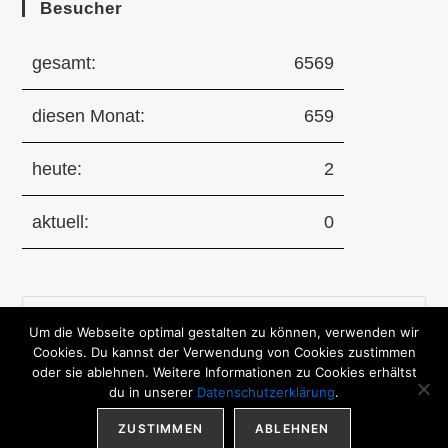
Besucher
gesamt:
6569
diesen Monat:
659
heute:
2
aktuell:
0
Pre
Um die Webseite optimal gestalten zu können, verwenden wir
Es
Cookies. Du kannst der Verwendung von Cookies zustimmen
to
oder sie ablehnen. Weitere Informationen zu Cookies erhältst
clo
du in unserer
Datenschutzerklärung
.
the
ZUSTIMMEN
ABLEHNEN
sea