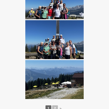
1
2
►