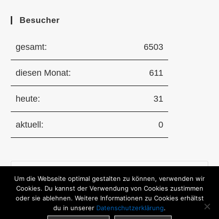
Besucher
gesamt:
6503
diesen Monat:
611
heute:
31
aktuell:
0
Pre
Um die Webseite optimal gestalten zu können, verwenden wir
Es
Cookies. Du kannst der Verwendung von Cookies zustimmen
to
oder sie ablehnen. Weitere Informationen zu Cookies erhältst
clo
du in unserer
Datenschutzerklärung
.
the