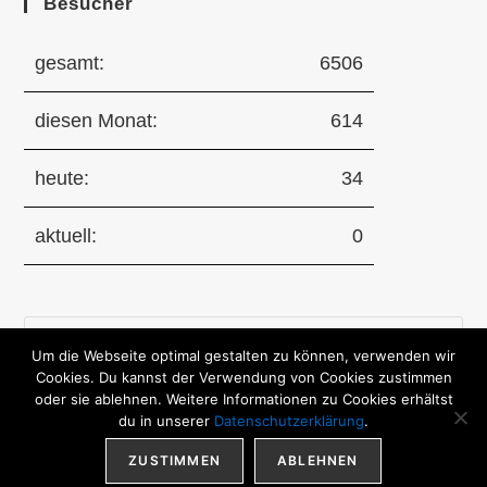
Besucher
gesamt:
6506
diesen Monat:
614
heute:
34
aktuell:
0
Pre
Um die Webseite optimal gestalten zu können, verwenden wir
Es
Cookies. Du kannst der Verwendung von Cookies zustimmen
to
oder sie ablehnen. Weitere Informationen zu Cookies erhältst
clo
du in unserer
Datenschutzerklärung
.
the
ZUSTIMMEN
ABLEHNEN
sea
Sitemap
|
Impressum
|
Datenschutz