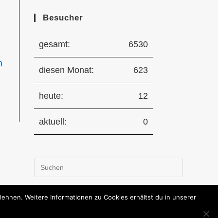
Besucher
gesamt:
6530
n
diesen Monat:
623
heute:
12
aktuell:
0
Press
Escape
to
hnen. Weitere Informationen zu Cookies erhältst du in unserer
close
the