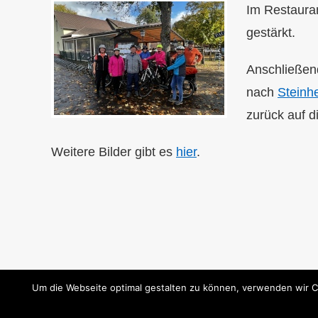
Im Restauran
gestärkt.
Anschließen
nach
Steinh
zurück auf d
Weitere Bilder gibt es
hier
.
Um die Webseite optimal gestalten zu können, verwenden wir C