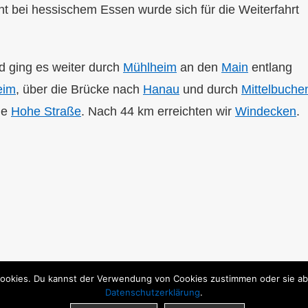
t bei hessischem Essen wurde sich für die Weiterfahrt
d ging es weiter durch
Mühlheim
an den
Main
entlang
eim
, über die Brücke nach
Hanau
und durch
Mittelbuche
ie
Hohe Straße
. Nach 44 km erreichten wir
Windecken
.
ookies. Du kannst der Verwendung von Cookies zustimmen oder sie able
Datenschutzerklärung
.