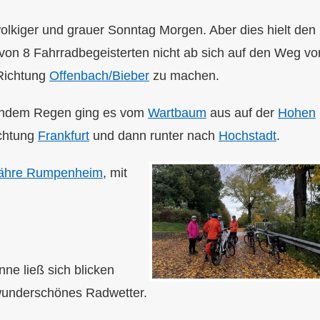
olkiger und grauer Sonntag Morgen. Aber dies hielt den
von 8 Fahrradbegeisterten nicht ab sich auf den Weg vo
ichtung
Offenbach/Bieber
zu machen.
endem Regen ging es vom
Wartbaum
aus auf der
Hohen
chtung
Frankfurt
und dann runter nach
Hochstadt
.
ähre Rumpenheim
, mit
ne ließ sich blicken
 wunderschönes Radwetter.