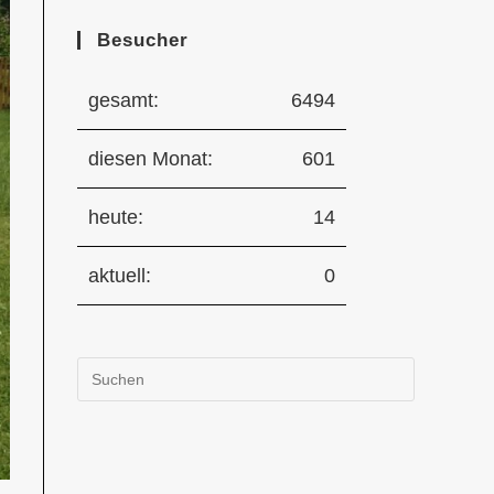
Besucher
gesamt:
6494
diesen Monat:
601
heute:
14
aktuell:
0
Press
Escape
to
close
the