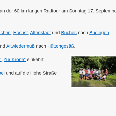
an der 60 km langen Radtour am Sonntag 17. Septemb
ichen
,
Höchst
,
Altenstadt
und
Büches
nach
Büdingen
.
nd
Altwiedermuß
nach
Hüttengesäß
.
 „Zur Krone“
einkehrt.
el
und auf die Hohe Straße