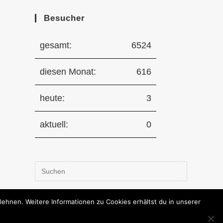
Besucher
gesamt:
6524
diesen Monat:
616
heute:
3
aktuell:
0
Press
Escape
to
hnen. Weitere Informationen zu Cookies erhältst du in unserer
close
the