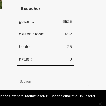
Besucher
gesamt:
6525
diesen Monat:
632
heute:
25
aktuell:
0
Press
Escape
to
hnen. Weitere Informationen zu Cookies erhältst du in unserer
close
the