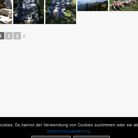
1
2
3
►
ookies. Du kannst der Verwendung von Cookies zustimmen oder sie able
Datenschutzerklärung
.