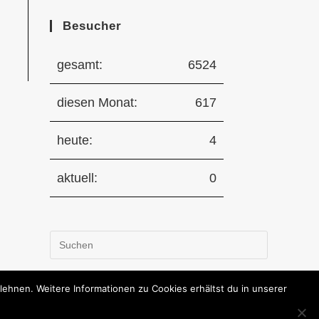
Besucher
gesamt:
6524
diesen Monat:
617
heute:
4
aktuell:
0
Press
Escape
to
hnen. Weitere Informationen zu Cookies erhältst du in unserer
close
the