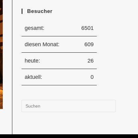
Besucher
gesamt:
6501
diesen Monat:
609
heute:
26
aktuell:
0
Press
Escape
to
close
the